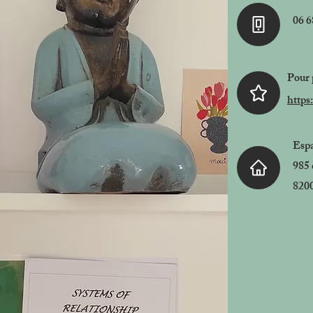
06 6
Pour 
https
Espa
985 
820